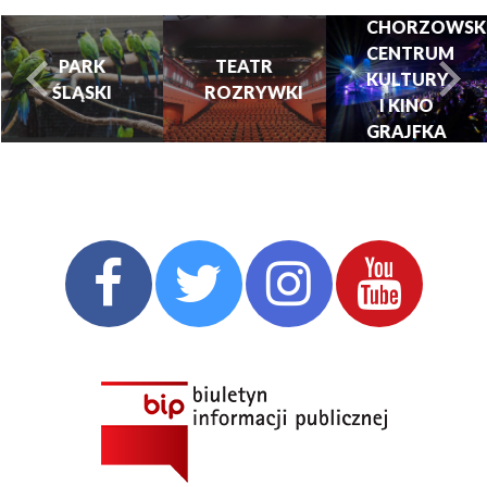
CHORZOWSK
CENTRUM
PARK
TEATR
KULTURY
ŚLĄSKI
ROZRYWKI
turysta.Previous
t
I KINO
GRAJFKA