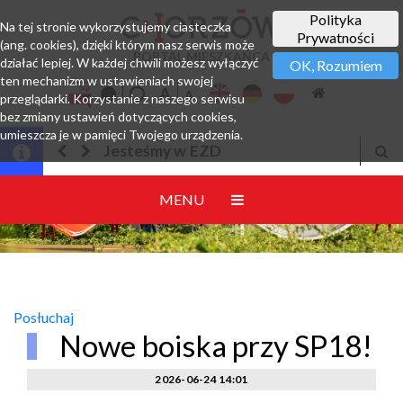
Polityka
Na tej stronie wykorzystujemy ciasteczka
Prywatności
(ang. cookies), dzięki którym nasz serwis może
PORTAL MIESZKAŃCA
działać lepiej. W każdej chwili możesz wyłączyć
OK, Rozumiem
ten mechanizm w ustawieniach swojej
przeglądarki. Korzystanie z naszego serwisu
bez zmiany ustawień dotyczących cookies,
umieszcza je w pamięci Twojego urządzenia.
Jesteśmy w EZD
MENU
Posłuchaj
Nowe boiska przy SP18!
2026-06-24 14:01