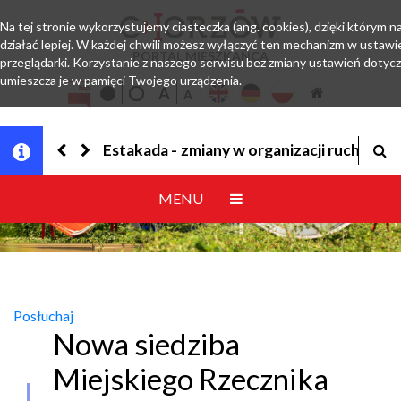
Na tej stronie wykorzystujemy ciasteczka (ang. cookies), dzięki którym 
działać lepiej. W każdej chwili możesz wyłączyć ten mechanizm w ustawi
PORTAL MIESZKAŃCA
przeglądarki. Korzystanie z naszego serwisu bez zmiany ustawień dotyc
umieszcza je w pamięci Twojego urządzenia.
Jesteśmy w EZD
MENU
Posłuchaj
Nowa siedziba
Miejskiego Rzecznika