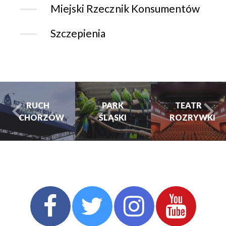
Miejski Rzecznik Konsumentów
Szczepienia
CHORZOWSK
CENTRUM
PARK
TEATR
KULTURY
ŚLĄSKI
ROZRYWKI
turysta.Previous
t
I KINO
GRAJFKA