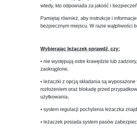
wtedy, kto odpowiada za jakość i bezpiecze
Pamiętaj również, aby instrukcje i inform
bezpiecznym miejscu. W razie wątpliwości b
Wybierając leżaczek sprawdź, czy:
• nie występują ostre krawędzie lub zadziory,
zaokrąglone,
• leżaczki z opcją składania są wyposażon
rozłożeniem oraz blokadę przed przypadkow
użytkowania,
• system regulacji pochylenia leżaczka znaj
• leżaczek posiada system pasów zabezpiec