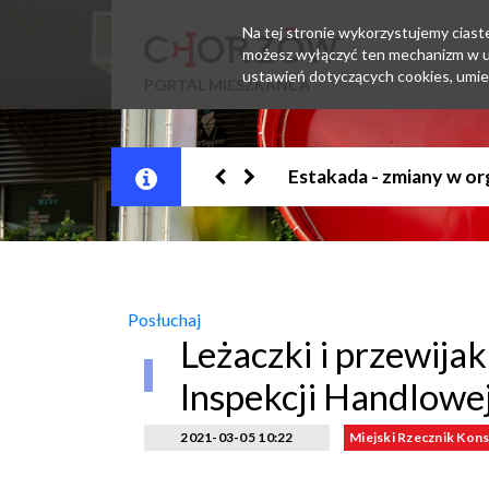
Na tej stronie wykorzystujemy ciastec
możesz wyłączyć ten mechanizm w us
ustawień dotyczących cookies, umie
PORTAL MIESZKAŃCA
Jesteśmy w EZD
Posłuchaj
Leżaczki i przewija
Inspekcji Handlowe
2021-03-05 10:22
Miejski Rzecznik Ko