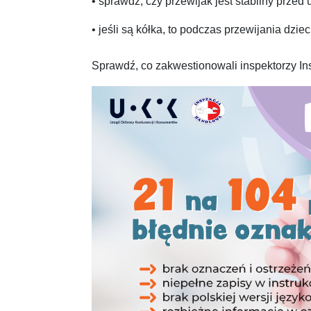
• sprawdź, czy przewijak jest stabilny przed
• jeśli są kółka, to podczas przewijania dzi
Sprawdź, co zakwestionowali inspektorzy In