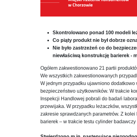
Skontrolowano ponad 100 modeli leż
Co piąty produkt nie był dobrze oz
Nie było zastrzeżeń co do bezpiecze
niewłaściwą konstrukcję barierek - 
Ogółem zakwestionowano 21 partii produktó
We wszystkich zakwestionowanych przypadk
W jednym przypadku ujawniono dodatkowo 
bezpieczeństwo użytkowników. W trakcie kon
Inspekcji Handlowej pobrali do badań labor
przewijaka. W przypadku leżaczków, wszyst
zakresie sprawdzanych parametrów. Z kolei 
barierek – w trakcie testu cylinder badawcz
Stwierdzono m.in. następujące niezgodn