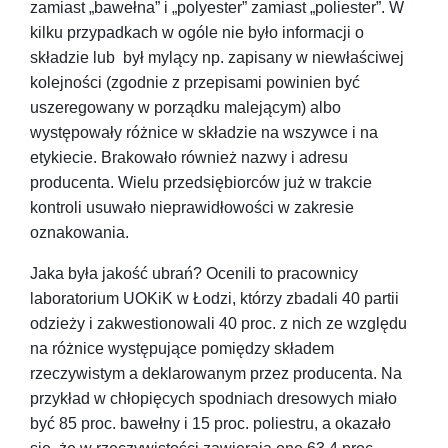
zamiast „bawełna” i „polyester” zamiast „poliester”. W
kilku przypadkach w ogóle nie było informacji o
składzie lub był mylący np. zapisany w niewłaściwej
kolejności (zgodnie z przepisami powinien być
uszeregowany w porządku malejącym) albo
występowały różnice w składzie na wszywce i na
etykiecie. Brakowało również nazwy i adresu
producenta. Wielu przedsiębiorców już w trakcie
kontroli usuwało nieprawidłowości w zakresie
oznakowania.
Jaka była jakość ubrań? Ocenili to pracownicy
laboratorium UOKiK w Łodzi, którzy zbadali 40 partii
odzieży i zakwestionowali 40 proc. z nich ze względu
na różnice występujące pomiędzy składem
rzeczywistym a deklarowanym przez producenta. Na
przykład w chłopięcych spodniach dresowych miało
być 85 proc. bawełny i 15 proc. poliestru, a okazało