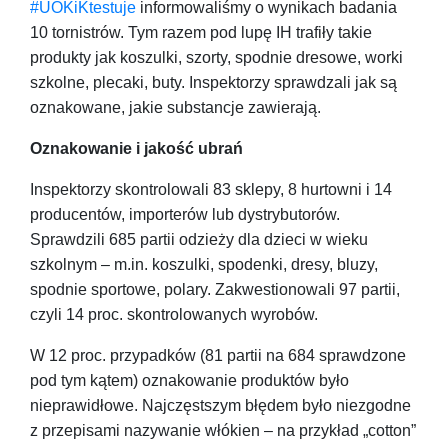
#UOKiKtestuje
informowaliśmy o wynikach badania
10 tornistrów. Tym razem pod lupę IH trafiły takie
produkty jak koszulki, szorty, spodnie dresowe, worki
szkolne, plecaki, buty. Inspektorzy sprawdzali jak są
oznakowane, jakie substancje zawierają.
Oznakowanie i jakość ubrań
Inspektorzy skontrolowali 83 sklepy, 8 hurtowni i 14
producentów, importerów lub dystrybutorów.
Sprawdzili 685 partii odzieży dla dzieci w wieku
szkolnym – m.in. koszulki, spodenki, dresy, bluzy,
spodnie sportowe, polary. Zakwestionowali 97 partii,
czyli 14 proc. skontrolowanych wyrobów.
W 12 proc. przypadków (81 partii na 684 sprawdzone
pod tym kątem) oznakowanie produktów było
nieprawidłowe. Najczęstszym błędem było niezgodne
z przepisami nazywanie włókien – na przykład „cotton”