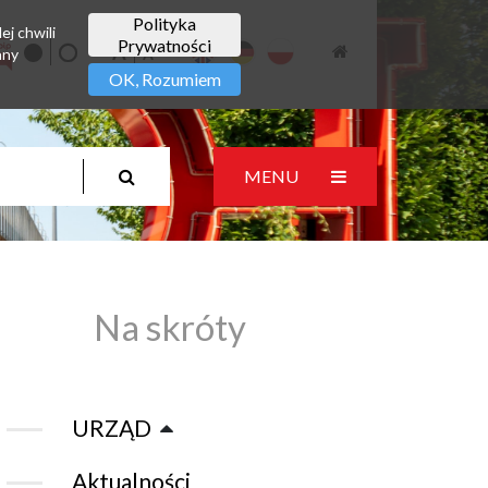
Polityka
ej chwili
Prywatności
any
OK, Rozumiem
MENU
Na skróty
URZĄD
Aktualności