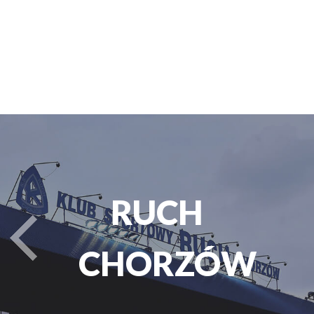
PARK
turysta.Previous
ŚLĄSKI