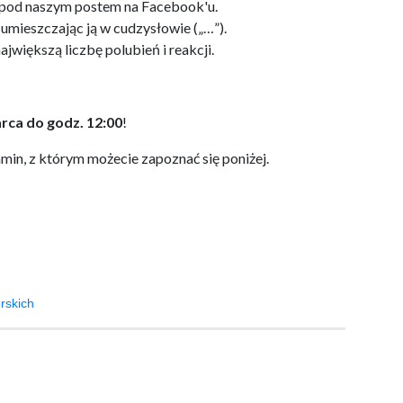
pod naszym postem na Facebook'u.
umieszczając ją w cudzysłowie („…”).
jwiększą liczbę polubień i reakcji.
rca do godz. 12:00
!
amin, z którym możecie zapoznać się poniżej.
rskich