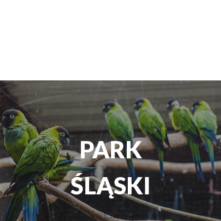
TEATR
ROZRYWKI