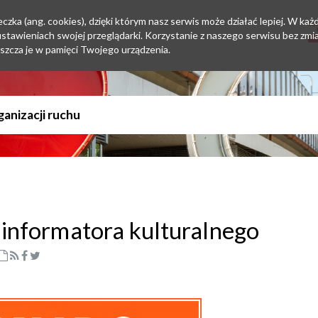
zka (ang. cookies), dzięki którym nasz serwis może działać lepiej. W każd
tawieniach swojej przeglądarki. Korzystanie z naszego serwisu bez zmi
szcza je w pamięci Twojego urządzenia.
nformatora kulturalnego