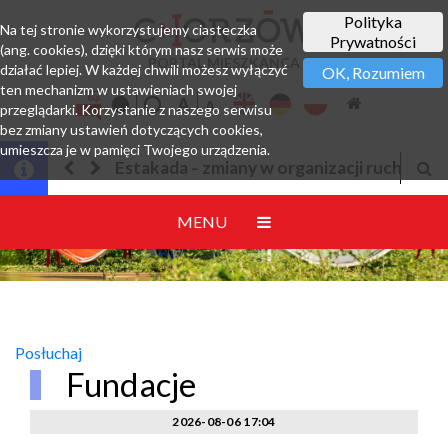
Polityka
Na tej stronie wykorzystujemy ciasteczka
Prywatności
(ang. cookies), dzięki którym nasz serwis może
PORTAL MIESZKAŃCA
działać lepiej. W każdej chwili możesz wyłączyć
OK, Rozumiem
ten mechanizm w ustawieniach swojej
przeglądarki. Korzystanie z naszego serwisu
bez zmiany ustawień dotyczących cookies,
umieszcza je w pamięci Twojego urządzenia.
 w organizacji ruchu
Jesteśmy w EZD
MENU
Posłuchaj
Fundacje
2026-08-06 17:04