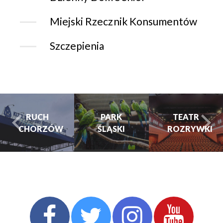
Miejski Rzecznik Konsumentów
Szczepienia
PARK
PARK
TEATR
ŚLĄSKI
ŚLĄSKI
ROZRYWKI
turysta.Previous
t
TEATR
ROZRYWKI
CHORZOWSKIE