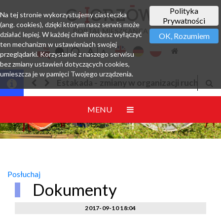
Polityka
Na tej stronie wykorzystujemy ciasteczka
Prywatności
(ang. cookies), dzięki którym nasz serwis może
PORTAL MIESZKAŃCA
działać lepiej. W każdej chwili możesz wyłączyć
OK, Rozumiem
ten mechanizm w ustawieniach swojej
przeglądarki. Korzystanie z naszego serwisu
bez zmiany ustawień dotyczących cookies,
umieszcza je w pamięci Twojego urządzenia.
Estakada - zmiany w organizacji ruchu
Jesteśmy w EZ
MENU
Posłuchaj
Dokumenty
2017-09-10 18:04