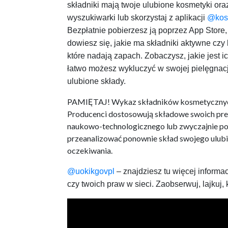
składniki mają twoje ulubione kosmetyki oraz
wyszukiwarki lub skorzystaj z aplikacji
@kos
Bezpłatnie pobierzesz ją poprzez App Store,
dowiesz się, jakie ma składniki aktywne czy
które nadają zapach. Zobaczysz, jakie jest 
łatwo możesz wykluczyć w swojej pielęgnacji
ulubione składy.
PAMIĘTAJ! Wykaz składników kosmetycznych n
Producenci dostosowują składowe swoich pre
naukowo-technologicznego lub zwyczajnie pop
przeanalizować ponownie skład swojego ulubio
oczekiwania.
@uokikgovpl
– znajdziesz tu więcej inform
czy twoich praw w sieci. Zaobserwuj, lajkuj,