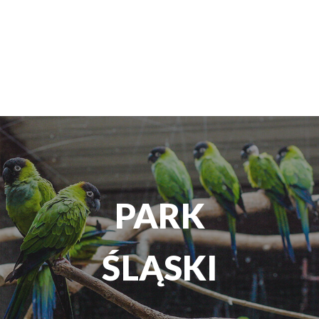
TEATR
ROZRYWKI