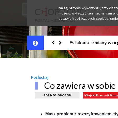
Na tej stronie wykorzystujemy ciastec
możesz wyłączyć ten mechanizm w us
ustawień dotyczących cookies, umie
PORTAL MIESZKAŃCA
Jesteśmy w EZD
Posłuchaj
Co zawiera w sobie
2022-04-08 08:38
Miejski Rzecznik Ko
Masz problem z rozszyfrowaniem ety