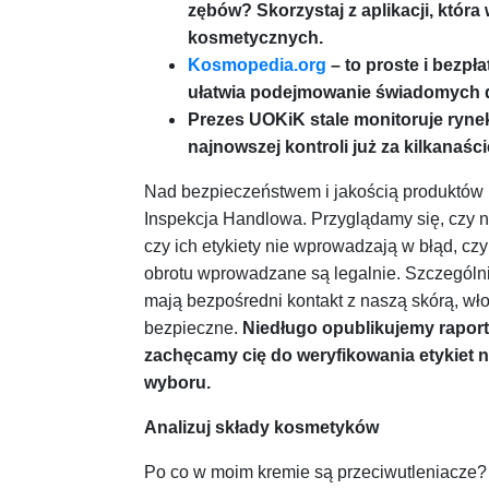
zębów? Skorzystaj z aplikacji, któr
kosmetycznych.
Kosmopedia.org
– to proste i bezpła
ułatwia podejmowanie świadomych 
Prezes UOKiK stale monitoruje ryn
najnowszej kontroli już za kilkanaści
Nad bezpieczeństwem i jakością produktó
Inspekcja Handlowa. Przyglądamy się, czy n
czy ich etykiety nie wprowadzają w błąd, cz
obrotu wprowadzane są legalnie. Szczególnie
mają bezpośredni kontakt z naszą skórą, wło
bezpieczne.
Niedługo opublikujemy raport
zachęcamy cię do weryfikowania etykiet 
wyboru.
Analizuj składy kosmetyków
Po co w moim kremie są przeciwutleniacze? 