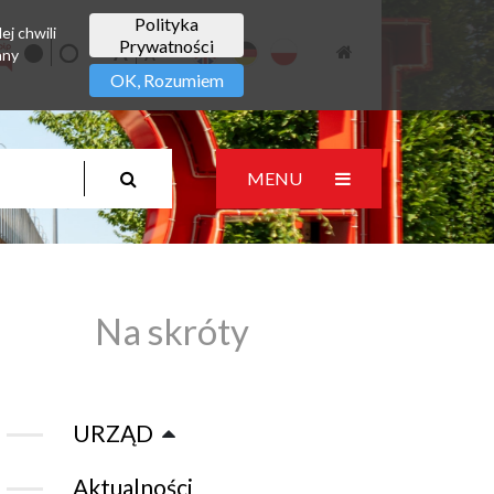
Polityka
ej chwili
Prywatności
any
OK, Rozumiem
MENU
Na skróty
URZĄD
Aktualności