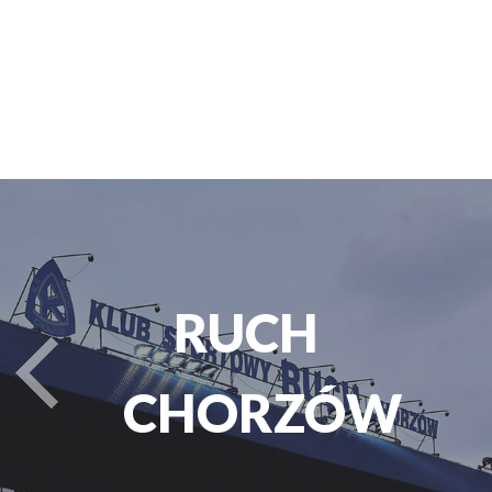
PARK
turysta.Previous
ŚLĄSKI