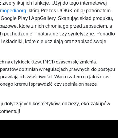
 zweryfikuj ich funkcje. Użyj do tego internetowej
mopediaorg
, którą Prezes UOKiK objął patronatem.
 Google Play i AppGallery. Skanując skład produktu,
 bazowe, które z nich chronią go przed zepsuciem, a
ich pochodzenie – naturalne czy syntetyczne. Ponadto
 składniki, które cię uczulają oraz zapisać swoje
a etykiecie (tzw. INCI) czasem się zmienia.
paratów do zmian w regulacjach prawnych, do postępu
rawiają ich właściwości. Warto zatem co jakiś czas
nego kremu i sprawdzić, czy spełnia on nasze
acji dotyczących kosmetyków, odzieży, eko-zakupów
 komentuj!