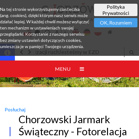
Polityka
Na tej stronie wykorzystujemy ciasteczka
Prywatności
(ang. cookies), dzięki którym nasz serwis może
PORTAL MIESZKAŃCA
działać lepiej. W każdej chwili możesz wyłączyć
OK, Rozumiem
ten mechanizm w ustawieniach swojej
przeglądarki. Korzystanie z naszego serwisu
bez zmiany ustawień dotyczących cookies,
umieszcza je w pamięci Twojego urządzenia.
Jesteśmy w EZD
MENU
Posłuchaj
Chorzowski Jarmark
Świąteczny - Fotorelacja