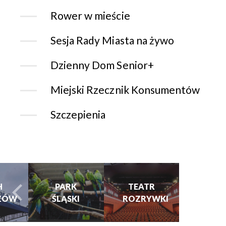
Rower w mieście
Sesja Rady Miasta na żywo
Dzienny Dom Senior+
Miejski Rzecznik Konsumentów
Szczepienia
CHORZOWSK
CENTRUM
PARK
TEATR
KULTURY
ŚLĄSKI
ROZRYWKI
turysta.Previous
t
I KINO
GRAJFKA