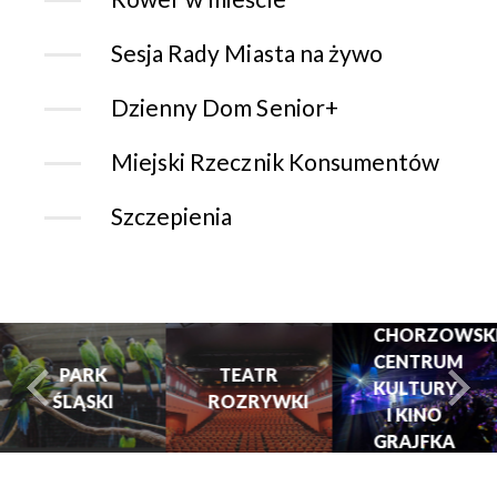
Sesja Rady Miasta na żywo
Dzienny Dom Senior+
Miejski Rzecznik Konsumentów
Szczepienia
CHORZOWSK
CENTRUM
PARK
TEATR
KULTURY
ŚLĄSKI
ROZRYWKI
turysta.Previous
t
I KINO
GRAJFKA