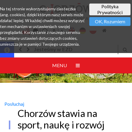
Polityka
Na tej stronie wykorzystujemy ciasteczka
Prywatności
(ang. cookies), dzięki którym nasz serwis może
PORTAL MIESZKAŃCA
działać lepiej. W każdej chwili możesz wyłączyć
OK, Rozumiem
ten mechanizm w ustawieniach swojej
przeglądarki. Korzystanie z naszego serwisu
bez zmiany ustawień dotyczących cookies,
umieszcza je w pamięci Twojego urządzenia.
Jesteśmy w EZD
MENU
Posłuchaj
Chorzów stawia na
sport, naukę i rozwój