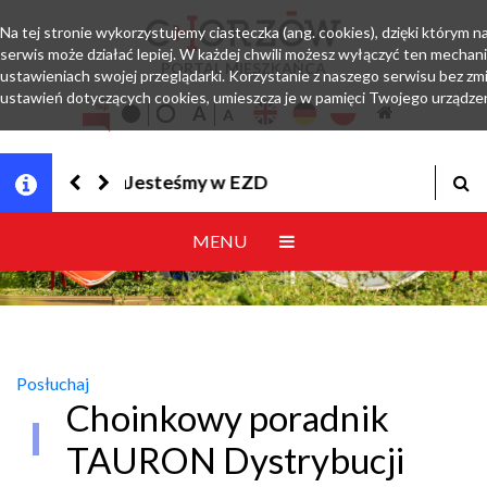
Na tej stronie wykorzystujemy ciasteczka (ang. cookies), dzięki którym n
serwis może działać lepiej. W każdej chwili możesz wyłączyć ten mechan
PORTAL MIESZKAŃCA
ustawieniach swojej przeglądarki. Korzystanie z naszego serwisu bez zm
ustawień dotyczących cookies, umieszcza je w pamięci Twojego urządzen
Jesteśmy w EZD
MENU
Posłuchaj
Choinkowy poradnik
TAURON Dystrybucji