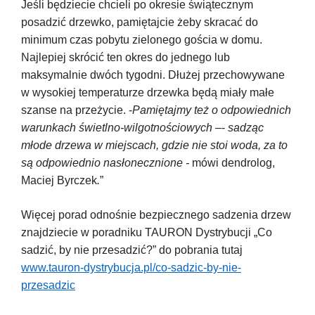
Jeśli będziecie chcieli po okresie świątecznym
posadzić drzewko, pamiętajcie żeby skracać do
minimum czas pobytu zielonego gościa w domu.
Najlepiej skrócić ten okres do jednego lub
maksymalnie dwóch tygodni. Dłużej przechowywane
w wysokiej temperaturze drzewka będą miały małe
szanse na przeżycie. -
Pamiętajmy też o odpowiednich
warunkach świetlno-wilgotnościowych
–-
sadząc
młode drzewa w miejscach, gdzie nie stoi woda, za to
są odpowiednio nasłonecznione -
mówi dendrolog,
Maciej Byrczek
.
”
Więcej porad odnośnie bezpiecznego sadzenia drzew
znajdziecie w poradniku TAURON Dystrybucji „Co
sadzić, by nie przesadzić?” do pobrania tutaj
www.tauron-dystrybucja.pl/co-sadzic-by-nie-
przesadzic