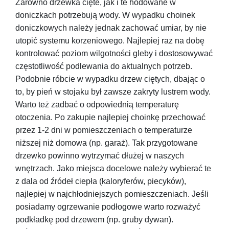
Zarówno drzewka cięte, jak i te hodowane w
doniczkach potrzebują wody. W wypadku choinek
doniczkowych należy jednak zachować umiar, by nie
utopić systemu korzeniowego. Najlepiej raz na dobę
kontrolować poziom wilgotności gleby i dostosowywać
częstotliwość podlewania do aktualnych potrzeb.
Podobnie róbcie w wypadku drzew ciętych, dbając o
to, by pień w stojaku był zawsze zakryty lustrem wody.
Warto też zadbać o odpowiednią temperaturę
otoczenia. Po zakupie najlepiej choinkę przechować
przez 1-2 dni w pomieszczeniach o temperaturze
niższej niż domowa (np. garaż). Tak przygotowane
drzewko powinno wytrzymać dłużej w naszych
wnętrzach. Jako miejsca docelowe należy wybierać te
z dala od źródeł ciepła (kaloryferów, piecyków),
najlepiej w najchłodniejszych pomieszczeniach. Jeśli
posiadamy ogrzewanie podłogowe warto rozważyć
podkładkę pod drzewem (np. gruby dywan).