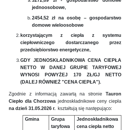
3272,69 zł - gospodarstwo domowe
jednoosobowe,
2454,52 zł na osobę – gospodarstwo
domowe wieloosobowe
korzystającym z ciepła z systemu
ciepłowniczego dostarczanego przez
przedsiębiorstwo energetyczne,
GDY JEDNOSKŁADNIKOWA CENA CIEPŁA
NETTO W DANEJ GRUPIE TARYFOWEJ
WYNOSI POWYŻEJ 170 ZŁ/GJ NETTO
(DALEJ RÓWNIEŻ "CENA CIEPŁA").
Zgodnie z informacją zawartą na stronie
Tauron
Ciepło dla Chorzowa
jednoskładnikowe ceny ciepła
na dzień 31.05.2026 r.
kształtują się następująco:
Gmina
Grupa
Jednoskładnikowa
taryfowa
cena ciepła netto