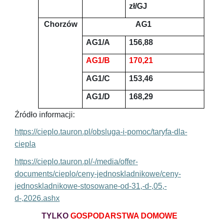
zł/GJ
Chorzów
AG1
AG1/A
156,88
AG1/B
170,21
AG1/C
153,46
AG1/D
168,29
Źródło informacji:
https://cieplo.tauron.pl/obsluga-i-pomoc/taryfa-dla-
ciepla
https://cieplo.tauron.pl/-/media/offer-
documents/cieplo/ceny-jednoskladnikowe/ceny-
jednoskladnikowe-stosowane-od-31,-d-,05,-
d-,2026.ashx
TYLKO
GOSPODARSTWA DOMOWE