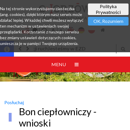
Polityka
Na tej stronie wykorzystujemy ciasteczka
Prywatności
(ang. cookies), dzięki którym nasz serwis może
PORTAL MIESZKAŃCA
działać lepiej. W każdej chwili możesz wyłączyć
OK, Rozumiem
ten mechanizm w ustawieniach swojej
przeglądarki. Korzystanie z naszego serwisu
bez zmiany ustawień dotyczących cookies,
umieszcza je w pamięci Twojego urządzenia.
Jesteśmy w EZD
MENU
Posłuchaj
Bon ciepłowniczy -
wnioski