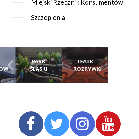
Miejski Rzecznik Konsumentów
Szczepienia
CHORZOWSK
CENTRUM
PARK
TEATR
KULTURY
ŚLĄSKI
ROZRYWKI
turysta.Previous
t
I KINO
GRAJFKA