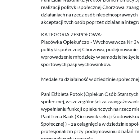
realizacji polityki społecznej Chorzowa, zaa
działaniach na rzecz osób niepełnosprawnych 
akceptacji tych osób poprzez działania integr
KATEGORIA ZESPOŁOWA:
Placówka Opiekuńczo - Wychowawcza Nr 3 w Ch
polityki społecznej Chorzowa, podejmowanie
wprowadzenie młodzieży w samodzielne życie, 
sportowych pasji wychowanków.
Medale za działalność w dziedzinie społecznej
Pani Elżbieta Potok (Opiekun Osób Starszych 
społecznej, w szczególności za zaangażowanie
wypełnianiu funkcji opiekuńczych na rzecz 
Pani Irena Rauk (Kierownik sekcji środowis
Społecznej ) – za osiągnięcia w dziedzinie spo
profesjonalizm przy podejmowaniu działań zmi
wymagających wsparcia.