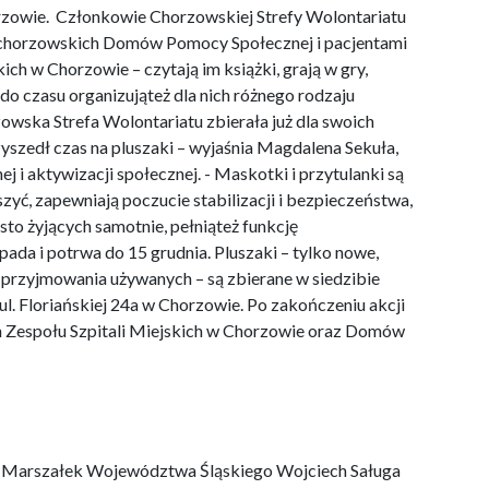
orzowie. Członkowie Chorzowskiej Strefy Wolontariatu
i chorzowskich Domów Pomocy Społecznej i pacjentami
ich w Chorzowie – czytają im książki, grają w gry,
 do czasu organizująteż dla nich różnego rodzaju
owska Strefa Wolontariatu zbierała już dla swoich
zyszedł czas na pluszaki – wyjaśnia Magdalena Sekuła,
 i aktywizacji społecznej. - Maskotki i przytulanki są
zyć, zapewniają poczucie stabilizacji i bezpieczeństwa,
to żyjących samotnie, pełniąteż funkcję
pada i potrwa do 15 grudnia. Pluszaki – tylko nowe,
 przyjmowania używanych – są zbierane w siedzibie
l. Floriańskiej 24a w Chorzowie. Po zakończeniu akcji
h Zespołu Szpitali Miejskich w Chorzowie oraz Domów
a Marszałek Województwa Śląskiego Wojciech Saługa