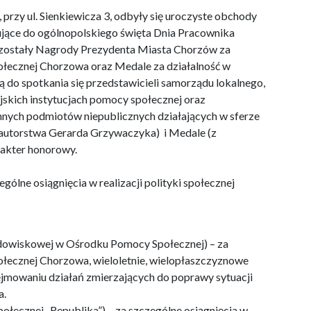
przy ul. Sienkiewicza 3, odbyły się uroczyste obchody
jące do ogólnopolskiego święta Dnia Pracownika
e zostały Nagrody Prezydenta Miasta Chorzów za
społecznej Chorzowa oraz Medale za działalność w
ą do spotkania się przedstawicieli samorządu lokalnego,
skich instytucjach pomocy społecznej oraz
innych podmiotów niepublicznych działających w sferze
 autorstwa Gerarda Grzywaczyka) i Medale (z
rakter honorowy.
lne osiągnięcia w realizacji polityki społecznej
odowiskowej w Ośrodku Pomocy Społecznej) – za
społecznej Chorzowa, wieloletnie, wielopłaszczyznowe
jmowaniu działań zmierzających do poprawy sytuacji
a.
łecznej „Republika”) – za szczególne osiągnięcia w