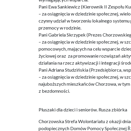
Pani Ewa Sankiewicz (Kierownik II Zespołu K
– za osiągnięcia w dziedzinie społecznej, wie
czynny udział w tworzeniu lokalnego systemu 
przemocy w rodzinie.
Pani Gabriela Skrzypek (Prezes Chorzowski
– za osiągnięcia w dziedzinie społecznej, w
pomocowych, mających na celu wsparcie dzieci 
życiowej oraz za promowanie rozwiązań aktywi
działania na rzecz aktywizacji i integracji ś
Pani Adriana Studzińskia (Przedsiębiorca, w
– za osiągnięcia w dziedzinie społecznej, w s
najuboższych mieszkańców Chorzowa, w tym
z bezdomności.
Pluszaki dla dzieci i seniorów. Rusza zbiórka
Chorzowska Strefa Wolontariatu z okazji dni
podopiecznych Domów Pomocy Społecznej ȒNa