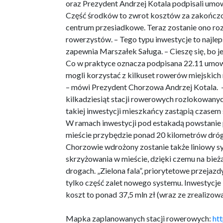
oraz Prezydent Andrzej Kotala podpisali umowę,
Część środków to zwrot kosztów za zakończon
centrum przesiadkowe. Teraz zostanie ono r
rowerzystów. – Tego typu inwestycje to najlep
zapewnia Marszałek Saługa. – Cieszę się, bo 
Co w praktyce oznacza podpisana 22.11 umo
mogli korzystać z kilkuset rowerów miejskic
– mówi Prezydent Chorzowa Andrzej Kotala.
kilkadziesiąt stacji rowerowych rozlokowanych
takiej inwestycji mieszkańcy zastąpią czase
W ramach inwestycji pod estakadą powstanie 
mieście przybędzie ponad 20 kilometrów dróg 
Chorzowie wdrożony zostanie także liniowy s
skrzyżowania w mieście, dzięki czemu na bież
drogach. „Zielona fala”, priorytetowe przejazd
tylko część zalet nowego systemu. Inwestycje
koszt to ponad 37,5 mln zł (wraz ze zrealizo
Mapka zaplanowanych stacji rowerowych:
ht