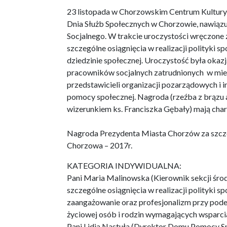
23 listopada w Chorzowskim Centrum Kultury, 
Dnia Służb Społecznych w Chorzowie, nawiązu
Socjalnego. W trakcie uroczystości wręczon
szczególne osiągnięcia w realizacji polityki 
dziedzinie społecznej. Uroczystość była okazj
pracowników socjalnych zatrudnionych w miej
przedstawicieli organizacji pozarządowych i 
pomocy społecznej. Nagroda (rzeźba z brązu
wizerunkiem ks. Franciszka Gębały) mają cha
Nagroda Prezydenta Miasta Chorzów za szczegó
Chorzowa – 2017r.
KATEGORIA INDYWIDUALNA:
Pani Maria Malinowska (Kierownik sekcji śr
szczególne osiągnięcia w realizacji polityki 
zaangażowanie oraz profesjonalizm przy pode
życiowej osób i rodzin wymagających wsparci
Pani Lidia Nastuła (Dyrektor Domu Pomocy Spo