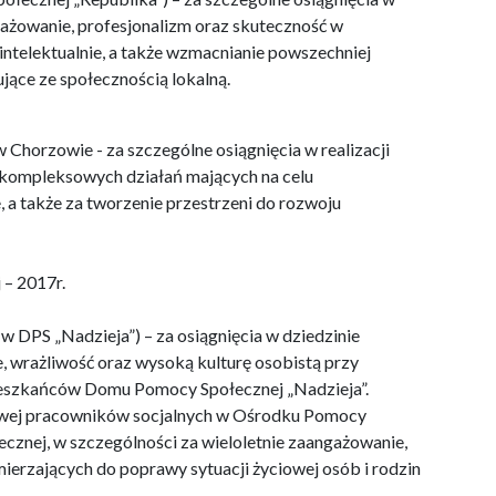
ngażowanie, profesjonalizm oraz skuteczność w
intelektualnie, a także wzmacnianie powszechniej
ujące ze społecznością lokalną.
orzowie - za szczególne osiągnięcia w realizacji
 kompleksowych działań mających na celu
a także za tworzenie przestrzeni do rozwoju
 – 2017r.
w DPS „Nadzieja”) – za osiągnięcia w dziedzinie
, wrażliwość oraz wysoką kulturę osobistą przy
mieszkańców Domu Pomocy Społecznej „Nadzieja”.
kowej pracowników socjalnych w Ośrodku Pomocy
łecznej, w szczególności za wieloletnie zaangażowanie,
erzających do poprawy sytuacji życiowej osób i rodzin