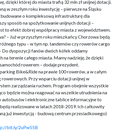
 dzięki której do miasta trafią 32 mln zł unijnej dotacji.
ą w zeszłym roku inwestycję – pierwsze na Śląsku
ozbudowane o kompleksową infrastrukturę dla
szy sposób na spożytkowanie unijnych dotacji –
jest to efekt dobrej współpracy miasta z województwem.
wa? – Już w przyszłym roku mieszkańcy Chorzowa będą
h różnego typu – w tym np. tandemów czy rowerów cargo
 – Do dyspozycji fanów dwóch kółek oddamy
 na terenie całego miasta. Mamy nadzieję, że dzięki
m samochód rowerem – dodaje prezydent.
parking Bike&Ride na prawie 100 rowerów, a w całym
rowerowych. Przy wsparciu dotacji unijnej w
ystem zarządzania ruchem. Program obejmie wszystkie
ąco będzie można reagować na wszelkie utrudnienia na
y autobusów i elektroniczne tablice informacyjne to
 będą realizowane w latach 2018-2019. Ich całkowity
waną już inwestycją - budową centrum przesiadkowego)
tp://bit.ly/2uPw55B