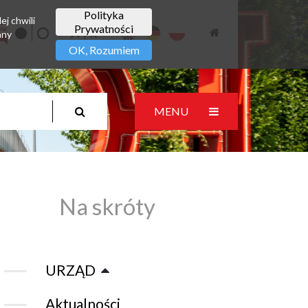
Polityka
ej chwili
Prywatności
any
OK, Rozumiem
MENU
Na skróty
URZĄD
Aktualności