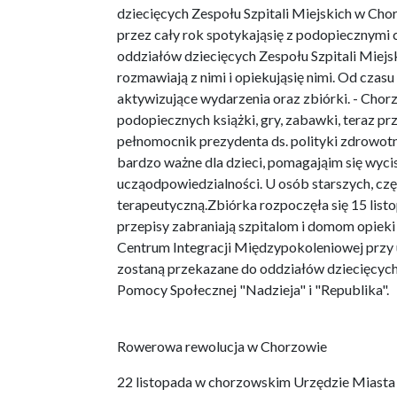
dziecięcych Zespołu Szpitali Miejskich w Ch
przez cały rok spotykająsię z podopiecznym
oddziałów dziecięcych Zespołu Szpitali Miejsk
rozmawiają z nimi i opiekująsię nimi. Od czasu
aktywizujące wydarzenia oraz zbiórki. - Chorz
podopiecznych książki, gry, zabawki, teraz pr
pełnomocnik prezydenta ds. polityki zdrowotnej
bardzo ważne dla dzieci, pomagająim się wycis
ucząodpowiedzialności. U osób starszych, częs
terapeutyczną.Zbiórka rozpoczęła się 15 listo
przepisy zabraniają szpitalom i domom opieki
Centrum Integracji Międzypokoleniowej przy u
zostaną przekazane do oddziałów dziecięcyc
Pomocy Społecznej "Nadzieja" i "Republika".
Rowerowa rewolucja w Chorzowie
22 listopada w chorzowskim Urzędzie Miast