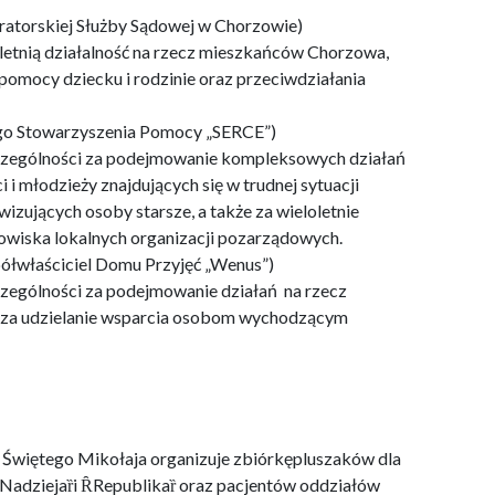
uratorskiej Służby Sądowej w Chorzowie)
loletnią działalność na rzecz mieszkańców Chorzowa,
pomocy dziecku i rodzinie oraz przeciwdziałania
ego Stowarzyszenia Pomocy „SERCE”)
 szczególności za podejmowanie kompleksowych działań
i młodzieży znajdujących się w trudnej sytuacji
zujących osoby starsze, a także za wieloletnie
rodowiska lokalnych organizacji pozarządowych.
spółwłaściciel Domu Przyjęć „Wenus”)
zczególności za podejmowanie działań na rzecz
 za udzielanie wsparcia osobom wychodzącym
a Świętego Mikołaja organizuje zbiórkępluszaków dla
dziejaȑi ȒRepublikaȑ oraz pacjentów oddziałów