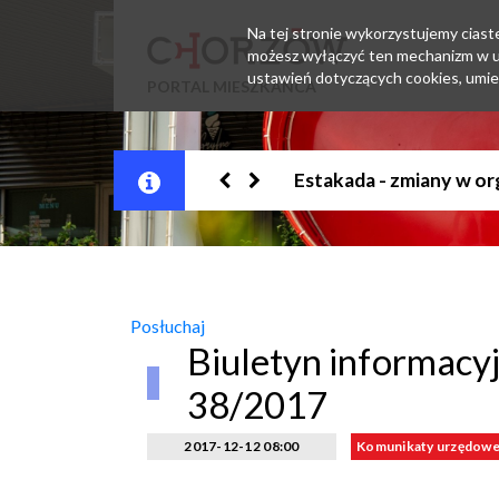
Na tej stronie wykorzystujemy ciastec
możesz wyłączyć ten mechanizm w us
ustawień dotyczących cookies, umie
PORTAL MIESZKAŃCA
Jesteśmy w EZD
Posłuchaj
Biuletyn informac
38/2017
2017-12-12 08:00
Komunikaty urzędow