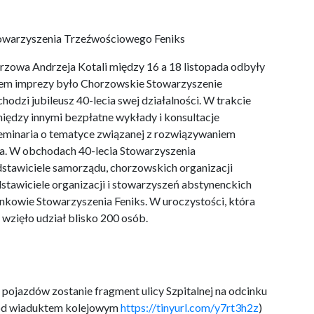
towarzyszenia Trzeźwościowego Feniks
owa Andrzeja Kotali między 16 a 18 listopada odbyły
rem imprezy było Chorzowskie Stowarzyszenie
dzi jubileusz 40-lecia swej działalności. W trakcie
iędzy innymi bezpłatne wykłady i konsultacje
 seminaria o tematyce związanej z rozwiązywaniem
a. W obchodach 40-lecia Stowarzyszenia
stawiciele samorządu, chorzowskich organizacji
awiciele organizacji i stowarzyszeń abstynenckich
nkowie Stowarzyszenia Feniks. W uroczystości, która
wzięło udział blisko 200 osób.
 pojazdów zostanie fragment ulicy Szpitalnej na odcinku
(pod wiaduktem kolejowym
https://tinyurl.com/y7rt3h2z
)