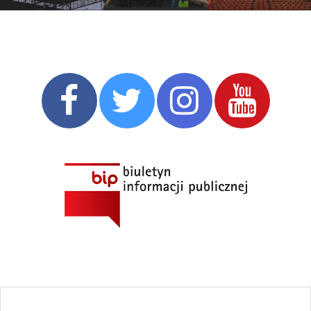
TEATR
ROZRYWKI
CHORZOWSKIE
CENTRUM
KULTURY
I KINO
GRAJFKA