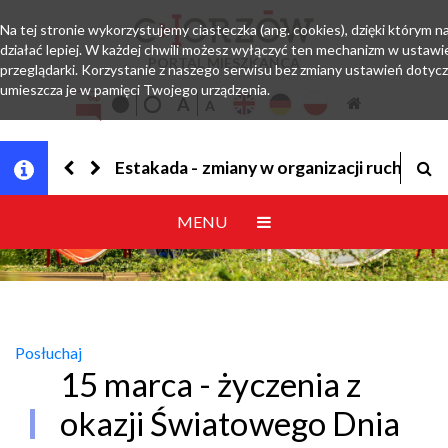
Na tej stronie wykorzystujemy ciasteczka (ang. cookies), dzięki którym 
działać lepiej. W każdej chwili możesz wyłączyć ten mechanizm w ustawi
PORTAL MIESZKAŃCA
przeglądarki. Korzystanie z naszego serwisu bez zmiany ustawień dotyc
umieszcza je w pamięci Twojego urządzenia.
organizacji ruchu
Jesteśmy w EZD
MENU
Posłuchaj
15 marca - życzenia z
okazji Światowego Dnia