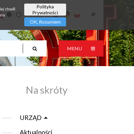
Polityka
ej chwili
Prywatności
any
OK, Rozumiem
MENU
Na skróty
URZĄD
Aktualności