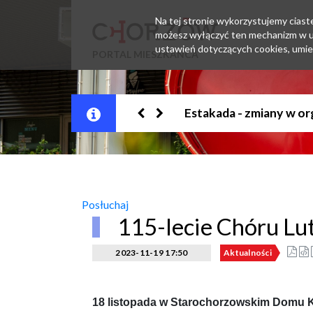
Na tej stronie wykorzystujemy ciastec
możesz wyłączyć ten mechanizm w us
ustawień dotyczących cookies, umie
PORTAL MIESZKAŃCA
Jesteśmy w EZD
Posłuchaj
115-lecie Chóru Lu
2023-11-19 17:50
Aktualności
18 listopada w Starochorzowskim Domu Kul