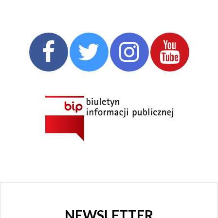
TEATR
ROZRYWKI
CHORZOWSKIE
CENTRUM
KULTURY
I KINO
GRAJFKA
NEWSLETTER