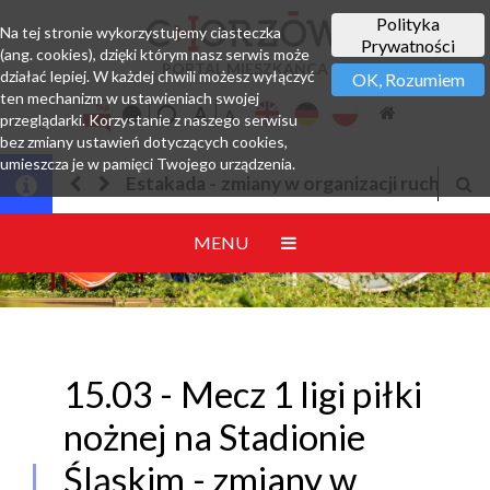
Polityka
Na tej stronie wykorzystujemy ciasteczka
Prywatności
(ang. cookies), dzięki którym nasz serwis może
PORTAL MIESZKAŃCA
działać lepiej. W każdej chwili możesz wyłączyć
OK, Rozumiem
ten mechanizm w ustawieniach swojej
przeglądarki. Korzystanie z naszego serwisu
bez zmiany ustawień dotyczących cookies,
umieszcza je w pamięci Twojego urządzenia.
kada - zmiany w organizacji ruchu
Jesteśmy w EZD
MENU
15.03 - Mecz 1 ligi piłki
nożnej na Stadionie
Śląskim - zmiany w