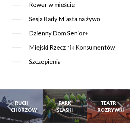
Rower w mieście
Sesja Rady Miasta na żywo
Dzienny Dom Senior+
Miejski Rzecznik Konsumentów
Szczepienia
CH
PARK
PARK
TEATR
RZÓW
ŚLĄSKI
ŚLĄSKI
ROZRYWKI
turysta.Previous
t