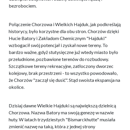
bezrobociem.
Połączenie Chorzowa i Wielkich Hajduk, jak podkreślają
historycy, było korzystne dla obu stron. Chorzów dzięki
Hucie Batory i Zakładom Chemicznym "Hajduki"
wzbogacił swój potencjał i zyskał nowe tereny. To
bardzo ważne, gdyż stutysięczne już wtedy miasto było
przeludnione, pozbawione terenów do rozbudowy.
Szczątkowe tereny rekreacyjne, zatłoczony dworzec
kolejowy, brak przestrzeni - to wszystko powodowało,
że Chorzów "zaczął się dusić". Stąd swoista ekspansja na
okolice.
Dzisiaj dawne Wielkie Hajduki są największą dzielnicą
Chorzowa. Nazwa Batory ma swoją genezę w nazwie
huty. W latach trzydziestych "Bismarckhutte" musiała
zmienić nazwę na taką, która z jednej strony