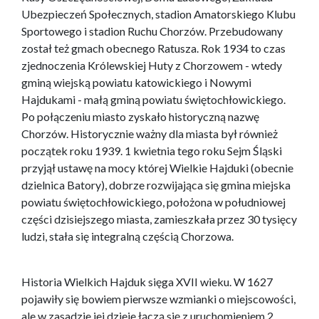
Ubezpieczeń Społecznych, stadion Amatorskiego Klubu
Sportowego i stadion Ruchu Chorzów. Przebudowany
został też gmach obecnego Ratusza. Rok 1934 to czas
zjednoczenia Królewskiej Huty z Chorzowem - wtedy
gminą wiejską powiatu katowickiego i Nowymi
Hajdukami - małą gminą powiatu świętochłowickiego.
Po połączeniu miasto zyskało historyczną nazwę
Chorzów. Historycznie ważny dla miasta był również
początek roku 1939. 1 kwietnia tego roku Sejm Śląski
przyjął ustawę na mocy której Wielkie Hajduki (obecnie
dzielnica Batory), dobrze rozwijająca się gmina miejska
powiatu świętochłowickiego, położona w południowej
części dzisiejszego miasta, zamieszkała przez 30 tysięcy
ludzi, stała się integralną częścią Chorzowa.
Historia Wielkich Hajduk sięga XVII wieku. W 1627
pojawiły się bowiem pierwsze wzmianki o miejscowości,
ale w zasadzie jej dzieje łączą się z uruchomieniem 2