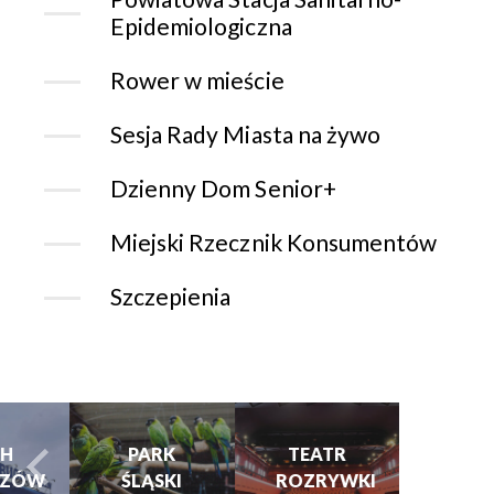
Epidemiologiczna
Rower w mieście
Sesja Rady Miasta na żywo
Dzienny Dom Senior+
Miejski Rzecznik Konsumentów
Szczepienia
CHORZOWSK
CENTRUM
PARK
TEATR
KULTURY
ŚLĄSKI
ROZRYWKI
I KINO