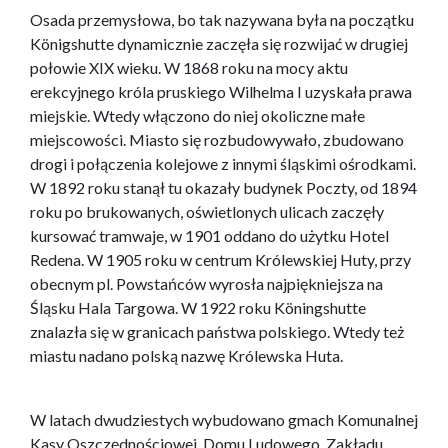
Osada przemysłowa, bo tak nazywana była na początku
Königshutte dynamicznie zaczęła się rozwijać w drugiej
połowie XIX wieku. W 1868 roku na mocy aktu
erekcyjnego króla pruskiego Wilhelma I uzyskała prawa
miejskie. Wtedy włączono do niej okoliczne małe
miejscowości. Miasto się rozbudowywało, zbudowano
drogi i połączenia kolejowe z innymi śląskimi ośrodkami.
W 1892 roku stanął tu okazały budynek Poczty, od 1894
roku po brukowanych, oświetlonych ulicach zaczęły
kursować tramwaje, w 1901 oddano do użytku Hotel
Redena. W 1905 roku w centrum Królewskiej Huty, przy
obecnym pl. Powstańców wyrosła najpiękniejsza na
Śląsku Hala Targowa. W 1922 roku Köningshutte
znalazła się w granicach państwa polskiego. Wtedy też
miastu nadano polską nazwę Królewska Huta.
W latach dwudziestych wybudowano gmach Komunalnej
Kasy Oszczędnościowej, Domu Ludowego, Zakładu