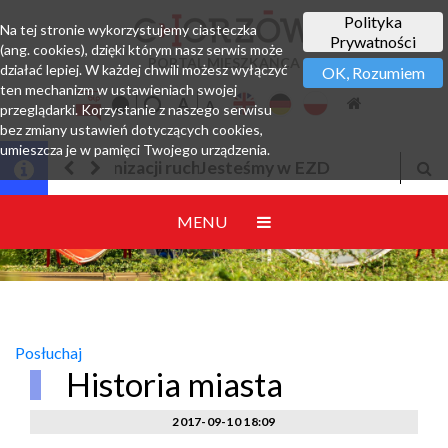
Polityka
Na tej stronie wykorzystujemy ciasteczka
Prywatności
(ang. cookies), dzięki którym nasz serwis może
PORTAL MIESZKAŃCA
działać lepiej. W każdej chwili możesz wyłączyć
OK, Rozumiem
ten mechanizm w ustawieniach swojej
przeglądarki. Korzystanie z naszego serwisu
bez zmiany ustawień dotyczących cookies,
umieszcza je w pamięci Twojego urządzenia.
Jesteśmy w EZD
MENU
Posłuchaj
Historia miasta
2017-09-10 18:09