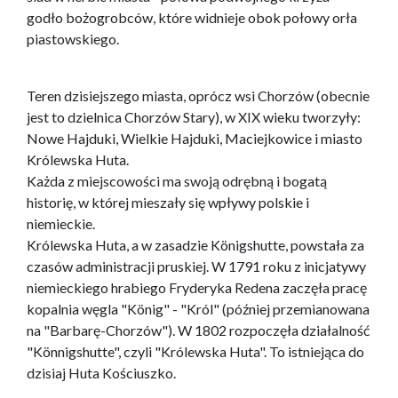
godło bożogrobców, które widnieje obok połowy orła
piastowskiego.
Teren dzisiejszego miasta, oprócz wsi Chorzów (obecnie
jest to dzielnica Chorzów Stary), w XIX wieku tworzyły:
Nowe Hajduki, Wielkie Hajduki, Maciejkowice i miasto
Królewska Huta.
Każda z miejscowości ma swoją odrębną i bogatą
historię, w której mieszały się wpływy polskie i
niemieckie.
Królewska Huta, a w zasadzie Königshutte, powstała za
czasów administracji pruskiej. W 1791 roku z inicjatywy
niemieckiego hrabiego Fryderyka Redena zaczęła pracę
kopalnia węgla "König" - "Król" (później przemianowana
na "Barbarę-Chorzów"). W 1802 rozpoczęła działalność
"Könnigshutte", czyli "Królewska Huta". To istniejąca do
dzisiaj Huta Kościuszko.