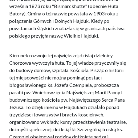
września 1873 roku "Bismarckhutte" (obecnie Huta
Batory). Gmina o tej nazwie powstała w 1903 roku z
połączenia Górnych i Dolnych Hajduk. Kiedy po
powstaniach śląskich znalazła się w granicach państwa
polskiego przyjęła nazwę Wielkie Hajduki.
Kierunek rozwoju tej największej dzisiaj dzielnicy
Chorzowa wytyczyła huta. To jej władze przyczyniły się
do budowy domów, szpitala, kościoła. Pisząc o historii
tej miejscowości nie można pominąć postaci
błogosławionego ks. Józefa Czempiela, proboszcza
parafii pw. Wniebowzięcia Najświętszej Marii Panny i
budowniczego kościoła pw. Najświętszego Serca Pana
Jezusa. To dzięki niemu w Hajdukach działało ponad
trzydzieści towarzystw i bractw kościelnych,
organizowano wykłady, kursy, przedstawienia teatralne,
dni myśli społecznej, dni książki. Szczególną troską ks.
Czempiel obejmował rodziny dotknięte nędzą i