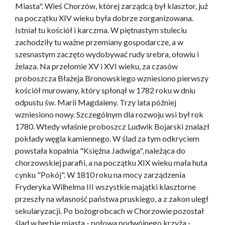
Miasta". Wieś Chorzów, której zarządcą był klasztor, już
na początku XIV wieku była dobrze zorganizowana.
Istniał tu kościół i karczma. W piętnastym stuleciu
zachodziły tu ważne przemiany gospodarcze, a w
szesnastym zaczęto wydobywać rudy srebra, ołowiu i
żelaza. Na przełomie XV i XVI wieku, za czasów
proboszcza Błażeja Bronowskiego wzniesiono pierwszy
kościół murowany, który spłonął w 1782 roku w dniu
odpustu św. Marii Magdaleny. Trzy lata później
wzniesiono nowy. Szczególnym dla rozwoju wsi był rok
1780. Wtedy właśnie proboszcz Ludwik Bojarski znalazł
pokłady węgla kamiennego. W ślad za tym odkryciem
powstała kopalnia "Księżna Jadwiga", należąca do
chorzowskiej parafii, a na początku XIX wieku mała huta
cynku "Pokój". W 1810 roku na mocy zarządzenia
Fryderyka Wilhelma III wszystkie majątki klasztorne
przeszły na własność państwa pruskiego, a z zakon uległ
sekularyzacji. Po bożogrobcach w Chorzowie pozostał
ślad w herbie miasta - połowa podwójnego krzyża -