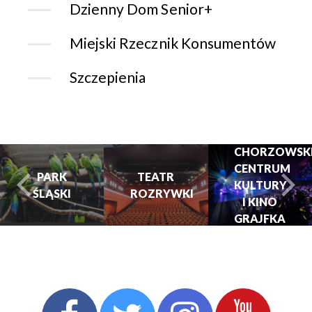
Dzienny Dom Senior+
Miejski Rzecznik Konsumentów
Szczepienia
CHORZOWSK
CENTRUM
PARK
TEATR
KULTURY
ŚLĄSKI
ROZRYWKI
turysta.Previous
t
I KINO
GRAJFKA