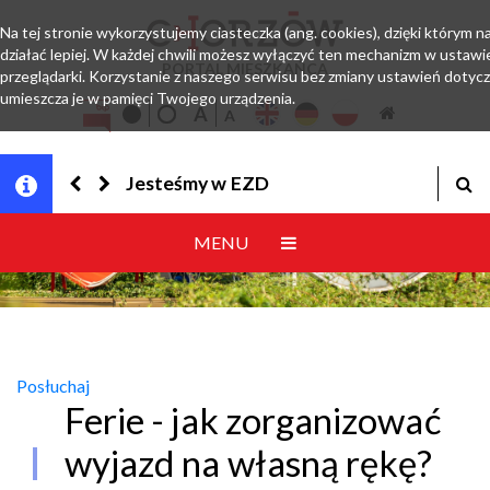
Na tej stronie wykorzystujemy ciasteczka (ang. cookies), dzięki którym 
działać lepiej. W każdej chwili możesz wyłączyć ten mechanizm w ustawi
PORTAL MIESZKAŃCA
przeglądarki. Korzystanie z naszego serwisu bez zmiany ustawień dotyc
umieszcza je w pamięci Twojego urządzenia.
Jesteśmy w EZD
MENU
Posłuchaj
Ferie - jak zorganizować
wyjazd na własną rękę?