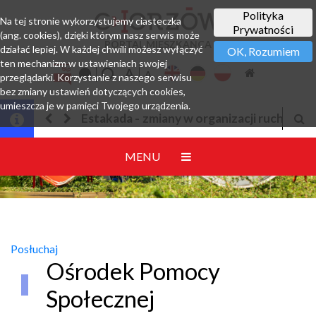
Polityka
Na tej stronie wykorzystujemy ciasteczka
Prywatności
(ang. cookies), dzięki którym nasz serwis może
PORTAL MIESZKAŃCA
działać lepiej. W każdej chwili możesz wyłączyć
OK, Rozumiem
ten mechanizm w ustawieniach swojej
przeglądarki. Korzystanie z naszego serwisu
bez zmiany ustawień dotyczących cookies,
umieszcza je w pamięci Twojego urządzenia.
y w organizacji ruchu
Jesteśmy w EZD
MENU
Posłuchaj
Ośrodek Pomocy
Społecznej