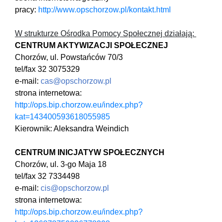
pracy:
http://www.opschorzow.pl/kontakt.html
W strukturze Ośrodka Pomocy Społecznej działają:
CENTRUM AKTYWIZACJI SPOŁECZNEJ
Chorzów, ul. Powstańców 70/3
tel/fax 32 3075329
e-mail:
cas@opschorzow.pl
strona internetowa:
http://ops.bip.chorzow.eu/index.php?
kat=143400593618055985
Kierownik: Aleksandra Weindich
CENTRUM INICJATYW SPOŁECZNYCH
Chorzów, ul. 3-go Maja 18
tel/fax 32 7334498
e-mail:
cis@opschorzow.pl
strona internetowa:
http://ops.bip.chorzow.eu/index.php?