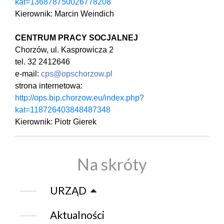
kat=136878750026778208
Kierownik: Marcin Weindich
CENTRUM PRACY SOCJALNEJ
Chorzów, ul. Kasprowicza 2
tel. 32 2412646
e-mail:
cps@opschorzow.pl
strona internetowa:
http://ops.bip.chorzow.eu/index.php?
kat=118726403848487348
Kierownik: Piotr Gierek
Na skróty
URZĄD
Aktualności