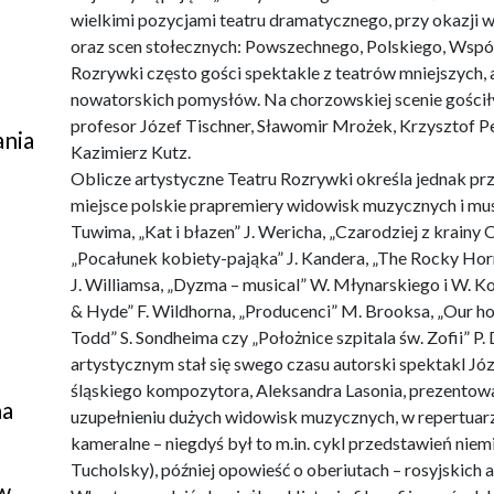
wielkimi pozycjami teatru dramatycznego, przy okazji
oraz scen stołecznych: Powszechnego, Polskiego, Współc
Rozrywki często gości spektakle z teatrów mniejszych,
nowatorskich pomysłów. Na chorzowskiej scenie gościły
profesor Józef Tischner, Sławomir Mrożek, Krzysztof P
ania
Kazimierz Kutz.
Oblicze artystyczne Teatru Rozrywki określa jednak pr
miejsce polskie prapremiery widowisk muzycznych i musica
Tuwima, „Kat i błazen” J. Wericha, „Czarodziej z krainy 
„Pocałunek kobiety-pająka” J. Kandera, „The Rocky Horr
J. Williamsa, „Dyzma – musical” W. Młynarskiego i W. Ko
& Hyde” F. Wildhorna, „Producenci” M. Brooksa, „Our 
Todd” S. Sondheima czy „Położnice szpitala św. Zofii” 
artystycznym stał się swego czasu autorski spektakl Józ
śląskiego kompozytora, Aleksandra Lasonia, prezentowan
na
uzupełnieniu dużych widowisk muzycznych, w repertuarz
kameralne – niegdyś był to m.in. cykl przedstawień nie
Tucholsky), później opowieść o oberiutach – rosyjskich
w