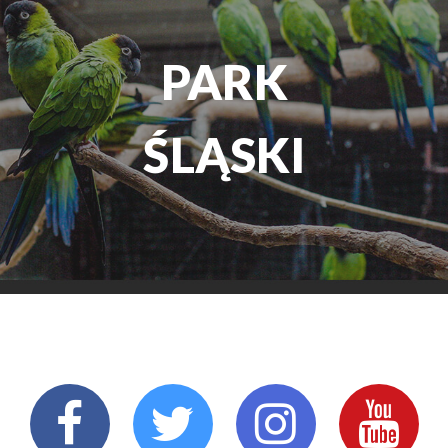
TEATR
ROZRYWKI