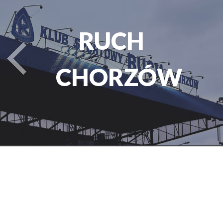
PARK
turysta.Previous
ŚLĄSKI