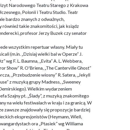
 wizyt Narodowego Teatru Starego z Krakowa
zesnego, Polonii i Teatru Studio. Teatr
 ale bardzo znanych z odważnych,
 również takie znakomitości, jak ksiądz
enderecki, profesor Jerzy Buzek czy senator
zede wszystkim repertuar własny. Miały tu
li (m.in. „Dzisiaj wielki bal w Operze” J.
Oz” wg F. L. Baumna, „Evita” A. L. Webbera,
or Show” R. O'Briena, „The Canterville Ghost”
rcza, „Przebudzenie wiosny” R. Satera, „Jekyll
house” z muzyką grupy Madness, „Sweeney
P. Demirskiego). Wielkim wydarzeniem
efa Szajny pt. „Ślady”, z muzyką znakomitego
y na wielu festiwalach w kraju i za granicą. W
e zawsze znajdowały się propozycje bardziej
mieckich ekspresjonistów (Heymann, Wiell,
 awangardystach ora „Ptasiek” wg Williama