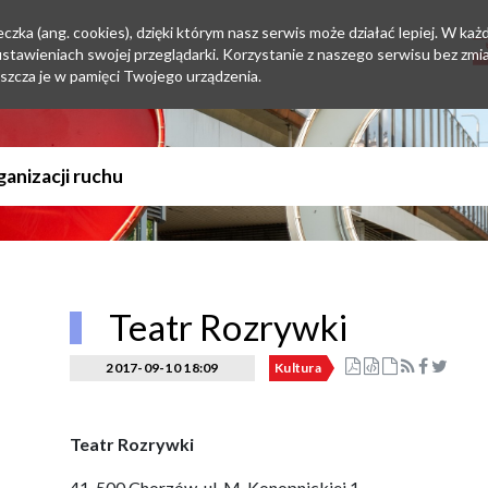
zka (ang. cookies), dzięki którym nasz serwis może działać lepiej. W każd
tawieniach swojej przeglądarki. Korzystanie z naszego serwisu bez zmi
szcza je w pamięci Twojego urządzenia.
Teatr Rozrywki
2017-09-10 18:09
Kultura
Teatr Rozrywki
41-500 Chorzów, ul. M. Konopnickiej 1