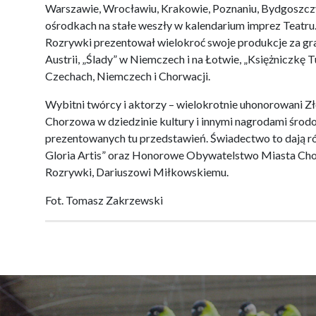
Warszawie, Wrocławiu, Krakowie, Poznaniu, Bydgoszczy,
ośrodkach na stałe weszły w kalendarium imprez Teatru
Rozrywki prezentował wielokroć swoje produkcje za gran
Austrii, „Ślady” w Niemczech i na Łotwie, „Księżniczkę T
Czechach, Niemczech i Chorwacji.
Wybitni twórcy i aktorzy – wielokrotnie uhonorowani 
Chorzowa w dziedzinie kultury i innymi nagrodami śro
prezentowanych tu przedstawień. Świadectwo to dają r
Gloria Artis” oraz Honorowe Obywatelstwo Miasta Cho
Rozrywki, Dariuszowi Miłkowskiemu.
Fot. Tomasz Zakrzewski