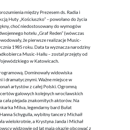
porozumienia między Prezesem ds. Radia i
cją Huty „Kościuszko” – powołano do życia
 piękny, choć niedostosowany do wymogów
zedwojennego hotelu „Graf Reden” (wówczas
wodowały, że pierwsze realizacje Music-
ycznia 1985 roku. Data ta wyznacza narodziny
dkobierca Music-Hallu – został przejęty od
 Wojewódzkiego w Katowicach.
ę programową. Dominowały widowiska
mi i dramatycznymi. Ważne miejsce w
onań artystów z całej Polski. Ogromną
koncertów galowych kolejnych wrocławskich
a cała plejada znakomitych aktorów. Na
enkarka Milva, legendarny bard Bułat
anna Schygulla, wybitny tancerz Michaił
a wielokrotnie, a Krystyna Janda i Michał
zowscy widzowie od lat mają okazję obcować z