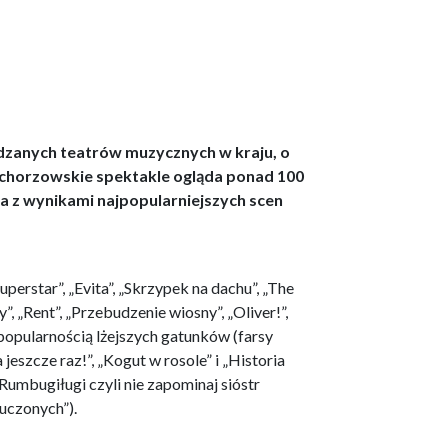
edzanych teatrów muzycznych w kraju, o
 chorzowskie spektakle ogląda ponad 100
a z wynikami najpopularniejszych scen
perstar”, „Evita”, „Skrzypek na dachu”, „The
, „Rent”, „Przebudzenie wiosny”, „Oliver!”,
 popularnością lżejszych gatunków (farsy
jeszcze raz!”, „Kogut w rosole” i „Historia
Rumbugiługi czyli nie zapominaj sióstr
łuczonych”).