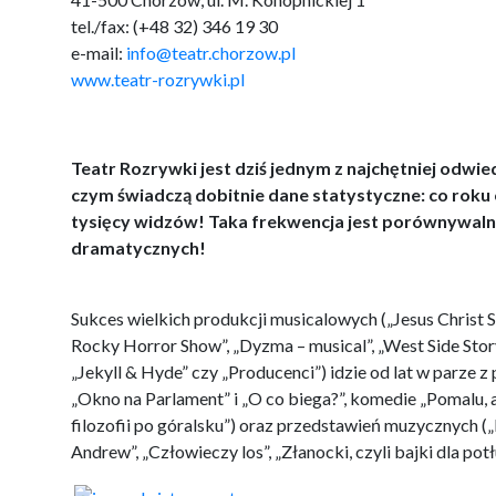
tel./fax: (+48 32) 346 19 30
e-mail:
info@teatr.chorzow.pl
www.teatr-rozrywki.pl
Teatr Rozrywki jest dziś jednym z najchętniej odwi
czym świadczą dobitnie dane statystyczne: co roku
tysięcy widzów! Taka frekwencja jest porównywaln
dramatycznych!
Sukces wielkich produkcji musicalowych („Jesus Christ Su
Rocky Horror Show”, „Dyzma – musical”, „West Side Story”
„Jekyll & Hyde” czy „Producenci”) idzie od lat w parze z
„Okno na Parlament” i „O co biega?”, komedie „Pomalu, a 
filozofii po góralsku”) oraz przedstawień muzycznych („
Andrew”, „Człowieczy los”, „Złanocki, czyli bajki dla pot