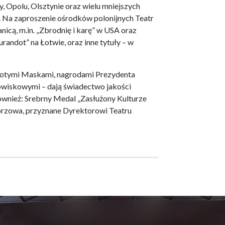
 Opolu, Olsztynie oraz wielu mniejszych
. Na zaproszenie ośrodków polonijnych Teatr
icą, m.in. „Zbrodnię i karę” w USA oraz
urandot” na Łotwie, oraz inne tytuły – w
Złotymi Maskami, nagrodami Prezydenta
dowiskowymi – dają świadectwo jakości
ównież: Srebrny Medal „Zasłużony Kulturze
rzowa, przyznane Dyrektorowi Teatru
CHORZOWSKI