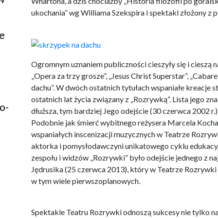
Whartona, a dziś chociażby „Historia filozofii po górals
ukochania” wg Williama Szekspira i spektakl złożony z 
e
Ogromnym uznaniem publiczności cieszyły się i cieszą n
„Opera za trzy grosze”, „Jesus Christ Superstar”, „Caba
dachu”. W dwóch ostatnich tytułach wspaniałe kreacje st
ostatnich lat życia związany z „Rozrywką”. Lista jego z
o-
dłuższa, tym bardziej Jego odejście (30 czerwca 2002 r.)
Podobnie jak śmierć wybitnego reżysera Marcela Kochań
wspaniałych inscenizacji muzycznych w Teatrze Rozryw
aktorka i pomysłodawczyni unikatowego cyklu eduka
zespołu i widzów „Rozrywki” było odejście jednego z n
Jędrusika (25 czerwca 2013), który w Teatrze Rozrywki 
w tym wiele pierwszoplanowych.
Spektakle Teatru Rozrywki odnoszą sukcesy nie tylko n