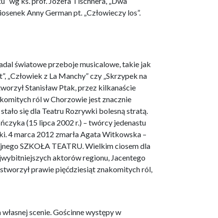
ku” wg ks. prof. Józefa Tischnera, „Dwa
piosenek Anny German pt. „Człowieczy los”.
adal światowe przeboje musicalowe, takie jak
ret”, „Człowiek z La Manchy” czy „Skrzypek na
worzył Stanisław Ptak, przez kilkanaście
nakomitych ról w Chorzowie jest znacznie
 stało się dla Teatru Rozrywki bolesną stratą.
czyka (15 lipca 2002 r.) – twórcy jedenastu
ki. 4 marca 2012 zmarła Agata Witkowska –
cyjnego SZKOŁA TEATRU. Wielkim ciosem dla
ajwybitniejszych aktorów regionu, Jacentego
stworzył prawie pięćdziesiąt znakomitych ról,
a własnej scenie. Gościnne występy w