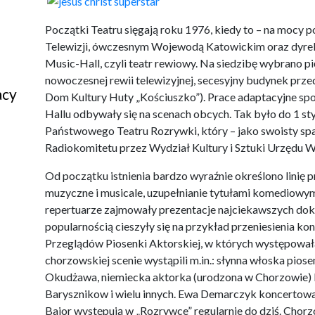
Początki Teatru sięgają roku 1976, kiedy to – na mocy 
Telewizji, ówczesnym Wojewodą Katowickim oraz dyrek
Music-Hall, czyli teatr rewiowy. Na siedzibę wybrano
nowoczesnej rewii telewizyjnej, secesyjny budynek pr
acy
Dom Kultury Huty „Kościuszko”). Prace adaptacyjne spo
Hallu odbywały się na scenach obcych. Tak było do 1 st
Państwowego Teatru Rozrywki, który – jako swoisty spa
Radiokomitetu przez Wydział Kultury i Sztuki Urzędu
Od początku istnienia bardzo wyraźnie określono lini
muzyczne i musicale, uzupełnianie tytułami komediowy
repertuarze zajmowały prezentacje najciekawszych dok
popularnością cieszyły się na przykład przeniesienia 
Przeglądów Piosenki Aktorskiej, w których występował
chorzowskiej scenie wystąpili m.in.: słynna włoska pios
Okudżawa, niemiecka aktorka (urodzona w Chorzowie) H
Barysznikow i wielu innych. Ewa Demarczyk koncertował
Bajor występują w „Rozrywce” regularnie do dziś. Chor