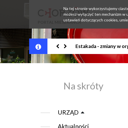
Na tej stronie wykorzystujemy ciastec
możesz wyłączyć ten mechanizm w us
ustawień dotyczących cookies, umie
PORTAL MIESZKAŃCA
Jesteśmy w EZD
Na skróty
URZĄD
Aktualności