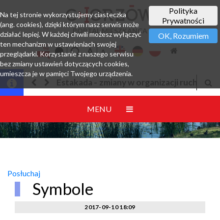
Polityka
Na tej stronie wykorzystujemy ciasteczka
Prywatności
(ang. cookies), dzięki którym nasz serwis może
PORTAL MIESZKAŃCA
działać lepiej. W każdej chwili możesz wyłączyć
OK, Rozumiem
ten mechanizm w ustawieniach swojej
przeglądarki. Korzystanie z naszego serwisu
bez zmiany ustawień dotyczących cookies,
umieszcza je w pamięci Twojego urządzenia.
Estakada - zmiany w organizacji ruchu
MENU
Posłuchaj
Symbole
2017-09-10 18:09