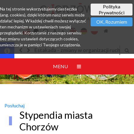
Polityka
Na tej stronie wykorzystujemy ciasteczka
Prywatności
(ang. cookies), dzięki którym nasz serwis może
PORTAL MIESZKAŃCA
działać lepiej. W każdej chwili możesz wyłączyć
OK, Rozumiem
ten mechanizm w ustawieniach swojej
przeglądarki. Korzystanie z naszego serwisu
bez zmiany ustawień dotyczących cookies,
umieszcza je w pamięci Twojego urządzenia.
y w organizacji ruchu
Jesteśmy w EZD
MENU
Posłuchaj
Stypendia miasta
Chorzów