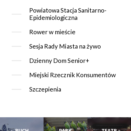
Powiatowa Stacja Sanitarno-
Epidemiologiczna
Rower w mieście
Sesja Rady Miasta na żywo
Dzienny Dom Senior+
Miejski Rzecznik Konsumentów
Szczepienia
PARK
PARK
TEATR