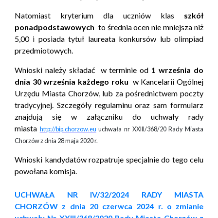
Natomiast kryterium dla uczniów klas
szkół
ponadpodstawowych
to średnia ocen nie mniejsza niż
5,00 i posiada tytuł laureata konkursów lub olimpiad
przedmiotowych.
Wnioski należy składać w terminie od
1 września do
dnia 30 września każdego roku
w Kancelarii Ogólnej
Urzędu Miasta Chorzów, lub za pośrednictwem poczty
tradycyjnej. Szczegóły regulaminu oraz sam formularz
znajdują się w załączniku do uchwały rady
miasta
http://bip.chorzow.eu
uchwała nr XXIII/368/20 Rady Miasta
Chorzów z dnia 28 maja 2020 r.
Wnioski kandydatów rozpatruje specjalnie do tego celu
powołana komisja.
UCHWAŁA NR IV/32/2024 RADY MIASTA
CHORZÓW z dnia 20 czerwca 2024 r. o zmianie
uchwały Nr XXIII/368/2020 Rady Miasta Chorzów z