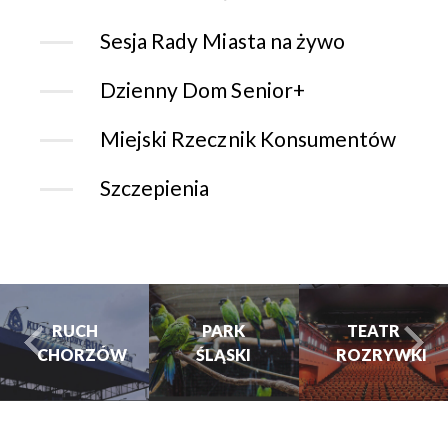
Sesja Rady Miasta na żywo
Dzienny Dom Senior+
Miejski Rzecznik Konsumentów
Szczepienia
PARK
PARK
TEATR
ŚLĄSKI
ŚLĄSKI
ROZRYWKI
turysta.Previous
t
TEATR