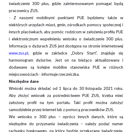
świadczenie 300 plus, gdzie zainteresowanym pomagać będą
pracownicy ZUS.
- Z naszymi mobilnymi punktami PUE będziemy także w
niektórych urzędach miast, gmin, ośrodkach pomocy społecznej i
innych placówkach, aby pomóc rodzicom w założeniu profilu PUE
i elektronicznym wypełnieniu wniosku o świadczenie 300 plus.
Informacja o dyżurach ZUS jest dostępna na stronie internetowej
www.zus.pl
, gdzie w zakładce „Dobry Start”, znajduje się
harmonogram dyżurów. Jest on na bieżąco aktualizowany i
dodawane są kolejne mobilne stanowiska PUE w różnych
miejscowościach - informuje rzeczniczka.
Niezbędne dane
Wnioski można składać od 1 lipca do 30 listopada 2021 roku.
Aby złożyć wniosek za pośrednictwem PUE ZUS, trzeba mieć
założony profil na tym portalu. Taki profil można założyć
samodzielnie przez internet lub z pomocą pracowników ZUS.
We wniosku o 300 plus – oprócz innych danych, które są
niezbędne do przyznania świadczenia – należy podać numer
rachunku bankowego, na który będzie przekazane świadczenie.