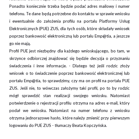
Ponadto koniecznie trzeba będzie podać adres mailowy i numer
telefonu. Te dane będą potrzebne do kontaktu w sprawie wniosku
i ewentualnie do założenia profilu na portalu Platformy Usług
Elektronicznych (PUE) ZUS, dla tych osób, które składały wniosek
poprzez bankowość elektroniczną lub portalu Emp@tia, a jeszcze
go nie mają.
Profil PUE jest niezbędny dla każdego wnioskującego, bo tam, w
skrzynce odbiorczej znajdować się będzie decyzja o przyznaniu
świadczenia i inne informacje. - Dlatego też jeśli rodzic złoży
wniosek o to świadczenie poprzez bankowość elektronicznej lub
portalu Emp@tia, to sprawdzimy, czy ma on profil na portalu PUE
ZUS. Jeśli nie, to wówczas założymy taki profil, po to by rodzic
mógł sprawdzić stan realizacji swojego wniosku. Natomiast
potwierdzenie o rejestracji profilu otrzyma na adres e-mail, który
podał we wniosku. Natomiast na numer telefonu z wniosku
otrzyma jednorazowe hasło, które należy zmienić przy pierwszym
logowaniu do PUE ZUS - tłumaczy Beata Kopczyńska.