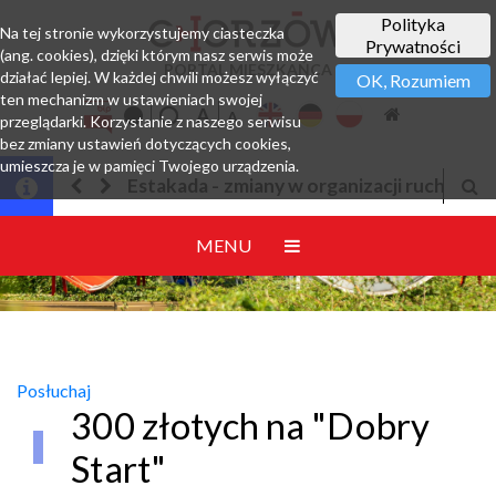
Polityka
Na tej stronie wykorzystujemy ciasteczka
Prywatności
(ang. cookies), dzięki którym nasz serwis może
PORTAL MIESZKAŃCA
działać lepiej. W każdej chwili możesz wyłączyć
OK, Rozumiem
ten mechanizm w ustawieniach swojej
przeglądarki. Korzystanie z naszego serwisu
bez zmiany ustawień dotyczących cookies,
umieszcza je w pamięci Twojego urządzenia.
 organizacji ruchu
Jesteśmy w EZD
MENU
Posłuchaj
300 złotych na "Dobry
Start"