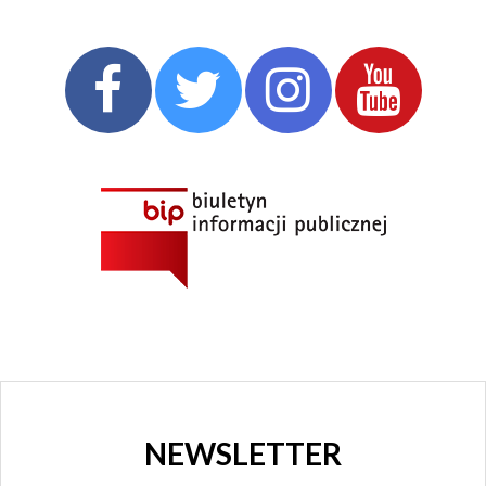
ROZRYWKI
CHORZOWSKIE
CENTRUM
KULTURY
I KINO
GRAJFKA
NEWSLETTER