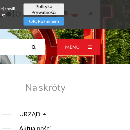
Polityka
ej chwili
Prywatności
any
OK, Rozumiem
MENU
Na skróty
URZĄD
Aktualności