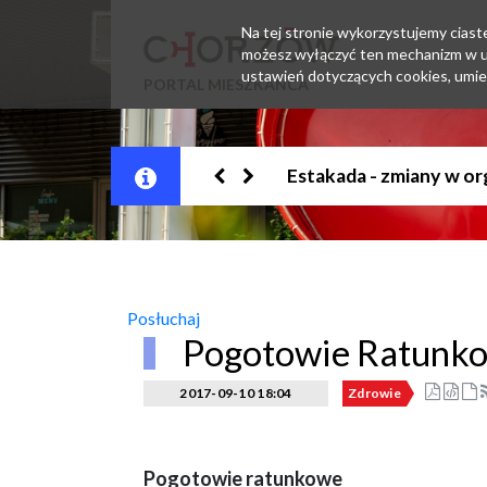
Na tej stronie wykorzystujemy ciastec
możesz wyłączyć ten mechanizm w us
ustawień dotyczących cookies, umie
PORTAL MIESZKAŃCA
Jesteśmy w EZD
Posłuchaj
Pogotowie Ratunk
2017-09-10 18:04
Zdrowie
Pogotowie ratunkowe