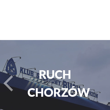
PARK
turysta.Previous
ŚLĄSKI