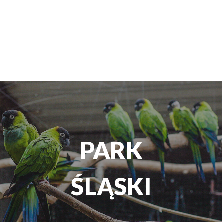
TEATR
ROZRYWKI