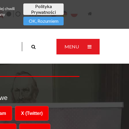
Polityka
ej chwili
Prywatności
any
OK, Rozumiem
MENU
owe
ram
X (Twitter)