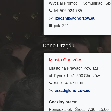
Wydział Promocji i Komunikacji Sp
📞 tel. 506 924 785
✉️
rzecznik@chorzow.eu
🏢 pok. 221
Dane Urzędu
Miasto Chorzów
Miasto na Prawach Powiatu
ul. Rynek 1, 41-500 Chorzów
📞 tel. 32 416 50 00
✉️
urzad@chorzow.eu
Godziny pracy:
Poniedziałek - Środa: 7:30 - 15:00