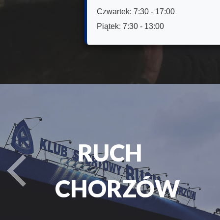
Czwartek: 7:30 - 17:00
Piątek: 7:30 - 13:00
UCH
P
P
turysta.Previous
ORZÓW
ŚL
ŚL