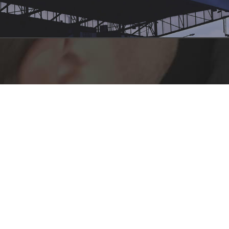
TE
RO