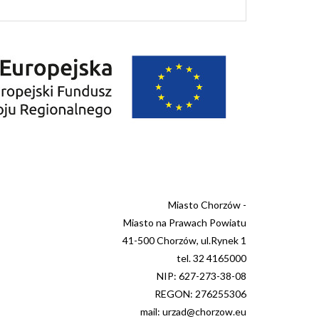
Miasto Chorzów -
Miasto na Prawach Powiatu
41-500 Chorzów, ul.Rynek 1
tel. 32 4165000
NIP: 627-273-38-08
REGON: 276255306
mail: urzad@chorzow.eu