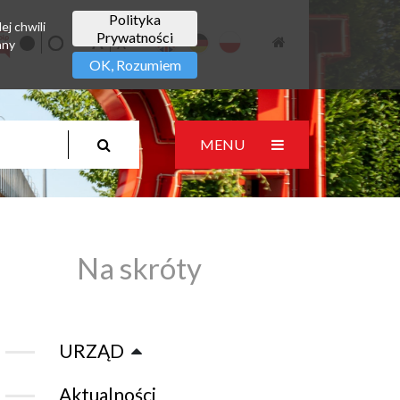
Polityka
ej chwili
Prywatności
any
OK, Rozumiem
MENU
Na skróty
URZĄD
Aktualności