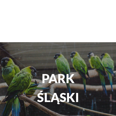
TEATR
ROZRYWKI