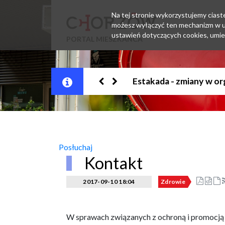
Na tej stronie wykorzystujemy ciastec
możesz wyłączyć ten mechanizm w us
ustawień dotyczących cookies, umie
PORTAL MIESZKAŃCA
Jesteśmy w EZD
Posłuchaj
Kontakt
2017-09-10 18:04
Zdrowie
W sprawach związanych z ochroną i promocją 