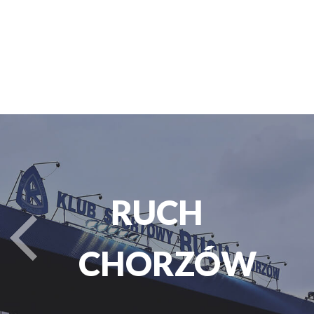
PARK
turysta.Previous
ŚLĄSKI