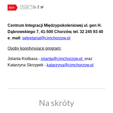
60+
Centrum Integracji Międzypokoleniowej ul. gen H.
Dąbrowskiego 7, 41-500 Chorzów, tel. 32 245 93 40
e_mail:
sekretariat@cimchorzow.pl
Osoby koordynujące program:
Jolanta Kiolbasa -
jolanta@cimchorzow.pl
oraz
Katarzyna Skrzypek -
katarzyna@cimchorzow.pl
Na skróty