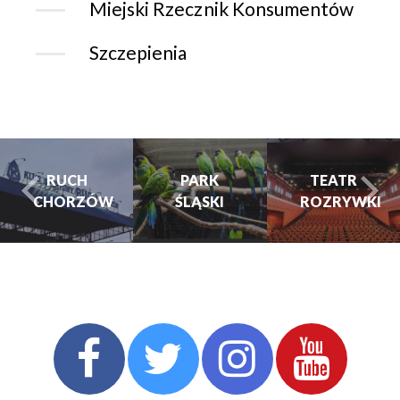
Miejski Rzecznik Konsumentów
Szczepienia
RUCH
PARK
PARK
TEATR
HORZÓW
ŚLĄSKI
ŚLĄSKI
ROZRYWKI
turysta.Previous
t
TEATR
ROZRYWKI
CHORZOWSKIE
CENTRUM
KULTURY