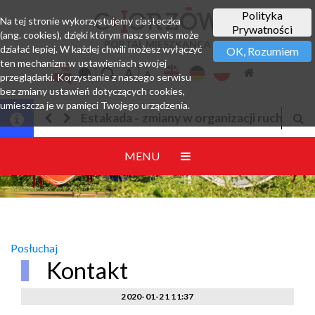
Polityka
Na tej stronie wykorzystujemy ciasteczka
Prywatności
(ang. cookies), dzięki którym nasz serwis może
PORTAL MIESZKAŃCA
działać lepiej. W każdej chwili możesz wyłączyć
OK, Rozumiem
ten mechanizm w ustawieniach swojej
przeglądarki. Korzystanie z naszego serwisu
bez zmiany ustawień dotyczących cookies,
umieszcza je w pamięci Twojego urządzenia.
Estakada - zmiany w organizacji ruchu
Jesteśmy w EZD
MENU
Posłuchaj
Kontakt
2020-01-21 11:37