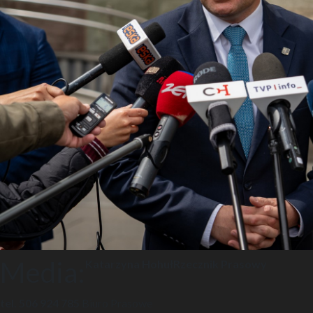
Media:
Katarzyna Hohuł
Rzecznik Prasowy
tel. 506 924 785
Biuro Prasowe