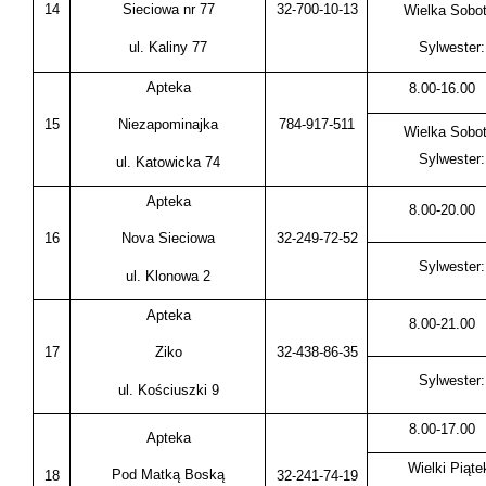
14
32-700-10-13
Sieciowa nr 77
Wielka Sobot
ul. Kaliny 77
Sylwester:
Apteka
8.00-16.00
15
784-917-511
Niezapominajka
Wielka Sobot
Sylwester:
ul. Katowicka 74
Apteka
8.00-20.00
16
32-249-72-52
Nova Sieciowa
Sylwester:
ul. Klonowa 2
Apteka
8.00-21.00
17
32-438-86-35
Ziko
Sylwester:
ul. Kościuszki 9
8.00-17.00
Apteka
Wielki Piąte
Pod Matką Boską
18
32-241-74-19