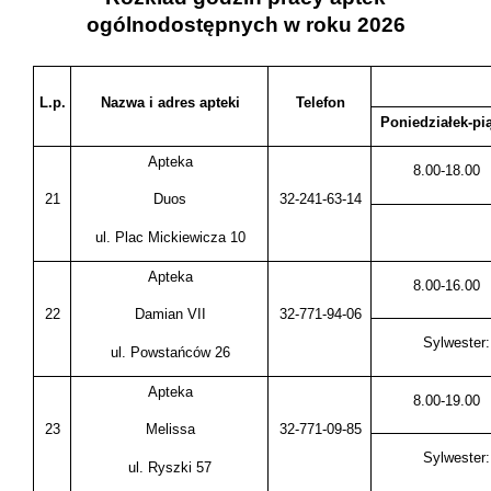
ogólnodostępnych w roku 2026
L.p.
Nazwa i adres apteki
Telefon
Poniedziałek-pi
Apteka
8.00-18.00
21
32-241-63-14
Duos
ul. Plac Mickiewicza 10
Apteka
8.00-16.00
22
32-771-94-06
Damian VII
Sylwester:
ul. Powstańców 26
Apteka
8.00-19.00
23
32-771-09-85
Melissa
Sylwester:
ul. Ryszki 57