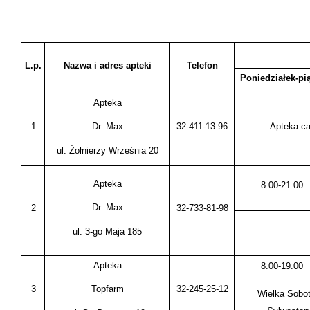
L.p.
Nazwa i adres apteki
Telefon
Poniedziałek-pi
Apteka
1
32-411-13-96
Apteka c
Dr. Max
ul. Żołnierzy Września 20
Apteka
8.00-21.00
Dr. Max
2
32-733-81-98
ul. 3-go Maja 185
Apteka
8.00-19.00
3
32-245-25-12
Topfarm
Wielka Sobot