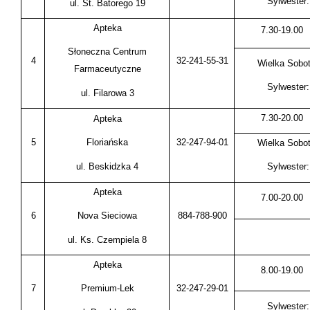
Sylwester:
ul. St. Batorego 19
Apteka
7.30-19.00
Słoneczna Centrum
4
32-241-55-31
Wielka Sobot
Farmaceutyczne
Sylwester:
ul. Filarowa 3
7.30-20.00
Apteka
5
32-247-94-01
Floriańska
Wielka Sobot
ul. Beskidzka 4
Sylwester:
Apteka
7.00-20.00
6
884-788-900
Nova Sieciowa
ul. Ks. Czempiela 8
Apteka
8.00-19.00
7
32-247-29-01
Premium-Lek
Sylwester: