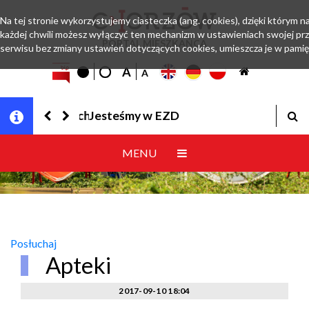
Na tej stronie wykorzystujemy ciasteczka (ang. cookies), dzięki którym n
każdej chwili możesz wyłączyć ten mechanizm w ustawieniach swojej prz
PORTAL MIESZKAŃCA
serwisu bez zmiany ustawień dotyczących cookies, umieszcza je w pamię
Jesteśmy w EZD
MENU
Posłuchaj
Apteki
2017-09-10 18:04