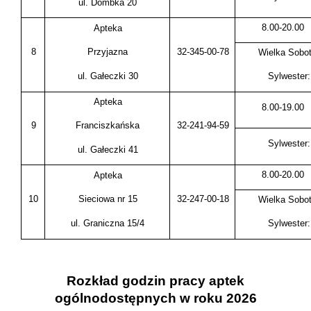
ul. Dombka 20
8.00-20.00
Apteka
8
32-345-00-78
Przyjazna
Wielka Sobot
ul. Gałeczki 30
Sylwester:
Apteka
8.00-19.00
9
32-241-94-59
Franciszkańska
Sylwester:
ul. Gałeczki 41
8.00-20.00
Apteka
10
32-247-00-18
Sieciowa nr 15
Wielka Sobot
ul. Graniczna 15/4
Sylwester:
Rozkład godzin pracy aptek
ogólnodostępnych w roku 2026