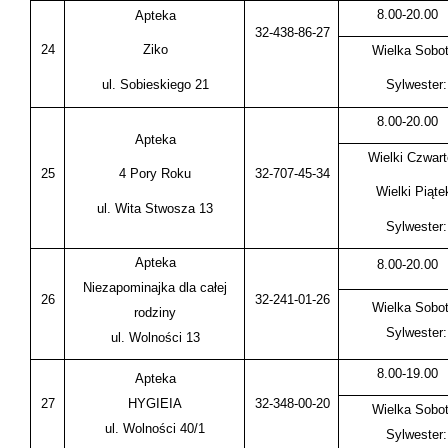
8.00-20.00
Apteka
32-438-86-27
24
Ziko
Wielka Sobot
ul. Sobieskiego 21
Sylwester:
8.00-20.00
Apteka
Wielki Czwart
25
32-707-45-34
4 Pory Roku
Wielki Piąte
ul. Wita Stwosza 13
Sylwester:
Apteka
8.00-20.00
Niezapominajka dla całej
26
32-241-01-26
Wielka Sobot
rodziny
Sylwester:
ul. Wolności 13
8.00-19.00
Apteka
27
HYGIEIA
32-348-00-20
Wielka Sobot
ul. Wolności 40/1
Sylwester: