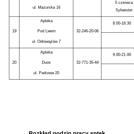
5 czerwca:
ul. Mazurska 16
Sylwester:
Apteka
8.00-18.30
19
32-246-20-06
Pod Lwem
ul. Odrowążów 7
Apteka
9.00-21.00
20
32-771-35-44
Duos
ul. Parkowa 20
Rozkład godzin pracy aptek